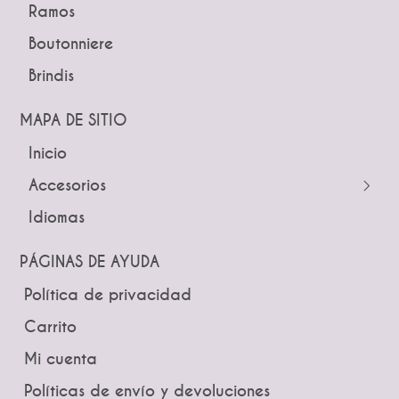
Ramos
Peinetas
Boutonniere
Pines
Brindis
Tiaras y Coronas
Diademas
MAPA DE SITIO
Inicio
← Atrás
← Atrás
Accesorios
Tocados
Peinetas
Idiomas
Pines
Lazos
Tiaras y Coronas
Ramos
PÁGINAS DE AYUDA
Guías
Boutonniere
Política de privacidad
Brindis
Carrito
Mi cuenta
Políticas de envío y devoluciones