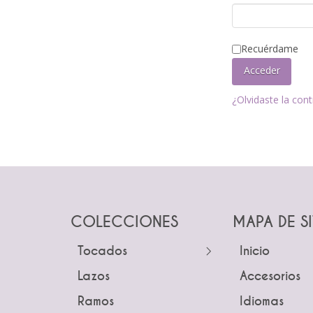
Recuérdame
Acceder
¿Olvidaste la con
COLECCIONES
MAPA DE S
Tocados
← Atrás
Inicio
← Atrás
← Atrás
Lazos
Guías
Accesorios
Tocados
Peinetas
Ramos
Peinetas
Idiomas
Pines
Lazos