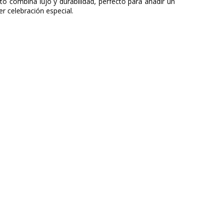
nto combina lujo y durabilidad, perfecto para añadir un
er celebración especial.