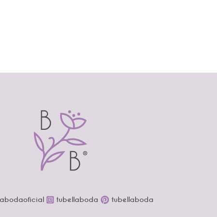
labodaoficial
tubellaboda
tubellaboda