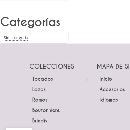
Categorías
Sin categoría
COLECCIONES
MAPA DE S
Tocados
← Atrás
Inicio
← Atrás
← Atrás
Lazos
Guías
Accesorios
Tocados
Peinetas
Ramos
Peinetas
Idiomas
Pines
Lazos
Boutonniere
Pines
Tiaras y 
Ramos
Brindis
Tiaras y Coronas
Guías
Boutonnie