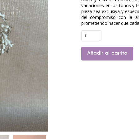
variaciones en los tonos y 
pieza sea exclusiva y especi
del compromiso con la art
prometiendo hacer que cada n
Set
de
horquillas
Añadir al carrito
Soffia
cantidad