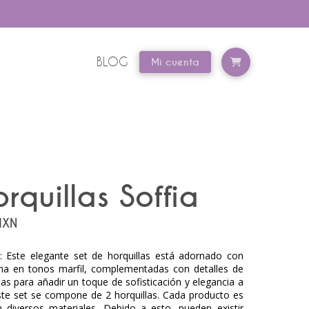
BLOG
Mi cuenta
rquillas Soffia
rrent
XN
ice
: Este elegante set de horquillas está adornado con
0.00.
na en tonos marfil, complementadas con detalles de
ctas para añadir un toque de sofisticación y elegancia a
Este set se compone de 2 horquillas. Cada producto es
diversos materiales. Debido a esto, pueden existir