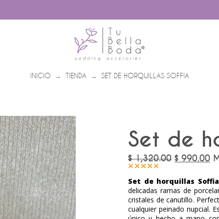
INICIO
TIENDA
SET DE HORQUILLAS SOFFIA
→
→
Set de ho
Original
Cu
$
1,320.00
$
990.00
M
price
pr
was:
is:
Set de horquillas Soffia
$
$
1,320.00.
99
delicadas ramas de porcela
cristales de canutillo. Perfe
cualquier peinado nupcial. 
único y hecho a mano con 