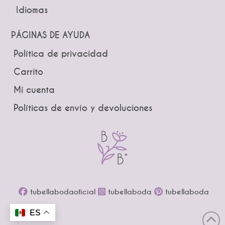
Idiomas
Pines
Lazos
Tiaras y Coronas
Ramos
PÁGINAS DE AYUDA
Guías
Boutonniere
Política de privacidad
Brindis
Carrito
Mi cuenta
Políticas de envío y devoluciones
tubellabodaoficial
tubellaboda
tubellaboda
ES