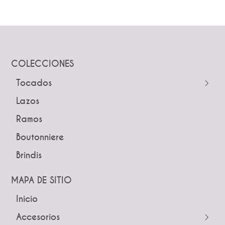
COLECCIONES
Tocados
← Atrás
Lazos
Guías
Ramos
Peinetas
Boutonniere
Pines
Brindis
Tiaras y Coronas
Diademas
MAPA DE SITIO
Inicio
← Atrás
← Atrás
Accesorios
Tocados
Peinetas