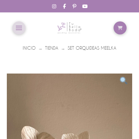
INICIO
TIENDA
SET ORQUIDEAS MEELKA
→
→