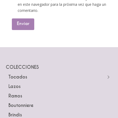
en este navegador para la próxima vez que haga un
comentario.
COLECCIONES
Tocados
← Atrás
Lazos
Guías
Ramos
Peinetas
Boutonniere
Pines
Brindis
Tiaras y Coronas