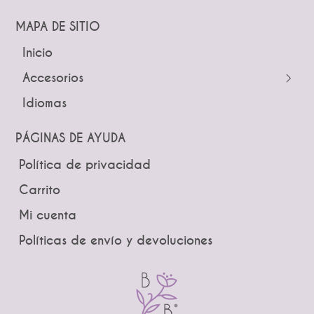
Diademas
MAPA DE SITIO
Inicio
← Atrás
← Atrás
Accesorios
Tocados
Peinetas
Idiomas
Pines
Lazos
Tiaras y Coronas
Ramos
PÁGINAS DE AYUDA
Guías
Boutonniere
Política de privacidad
Brindis
Carrito
Mi cuenta
Políticas de envío y devoluciones