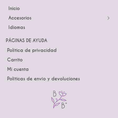
Inicio
← Atrás
← Atrás
Accesorios
Tocados
Peinetas
Idiomas
Pines
Lazos
Tiaras y Coronas
Ramos
PÁGINAS DE AYUDA
Guías
Boutonniere
Política de privacidad
Brindis
Carrito
Mi cuenta
Políticas de envío y devoluciones