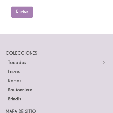
COLECCIONES
Tocados
← Atrás
Lazos
Guías
Ramos
Peinetas
Boutonniere
Pines
Brindis
Tiaras y Coronas
Diademas
MAPA DE SITIO