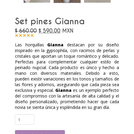
Set pines Gianna
Original
Current
$
660.00
$
590.00
MXN
price
price
was:
is:
Las horquillas
$
Gianna
$
destacan por su diseño
660.00.
590.00.
inspirado en la gypsophila, con racimos de perlas y
cristales que aportan un toque romántico y delicado.
Perfectas para complementar cualquier estilo de
peinado nupcial. Cada producto es único y hecho a
mano con diversos materiales. Debido a esto,
pueden existir variaciones en los tonos y tamaños de
las flores y adornos, asegurando que cada pieza sea
exclusiva y especial.
Gianna
es un ejemplo perfecto
del compromiso con la artesanía de alta calidad y el
diseño personalizado, prometiendo hacer que cada
novia se sienta única y espléndida en su gran día.
Set
pines
Gianna