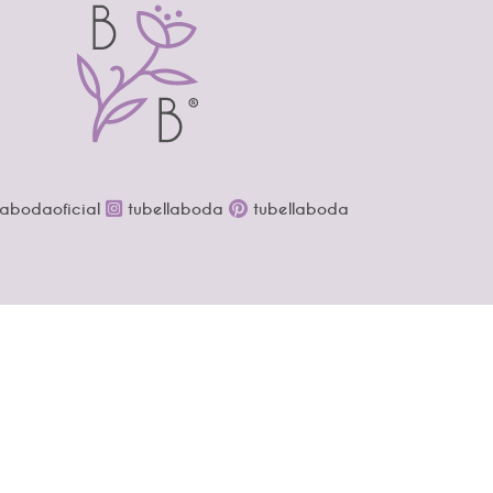
labodaoficial
tubellaboda
tubellaboda