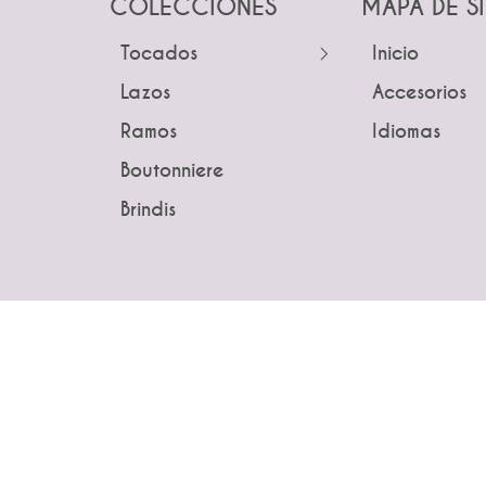
COLECCIONES
MAPA DE S
Tocados
← Atrás
Inicio
← Atrás
← Atrás
Lazos
Guías
Accesorios
Tocados
Peinetas
Ramos
Peinetas
Idiomas
Pines
Lazos
Boutonniere
Pines
Tiaras y 
Ramos
Brindis
Tiaras y Coronas
Guías
Boutonnie
Diademas
Brindis