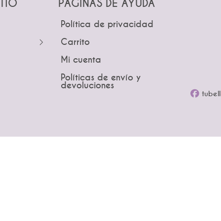
ITIO
PÁGINAS DE AYUDA
Política de privacidad
Carrito
Mi cuenta
Coronas
Políticas de envío y
devoluciones
tubel
re