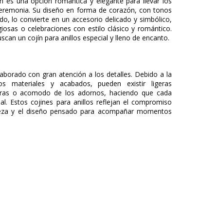
ón es una opción romántica y elegante para llevar los
 ceremonia. Su diseño en forma de corazón, con tonos
nado, lo convierte en un accesorio delicado y simbólico,
ligiosas o celebraciones con estilo clásico y romántico.
scan un cojín para anillos especial y lleno de encanto.
aborado con gran atención a los detalles. Debido a la
os materiales y acabados, pueden existir ligeras
turas o acomodo de los adornos, haciendo que cada
ial. Estos cojines para anillos reflejan el compromiso
cadeza y el diseño pensado para acompañar momentos