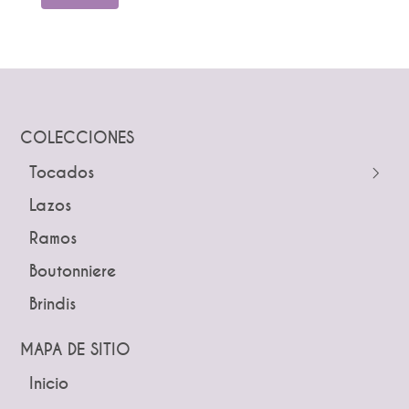
COLECCIONES
Tocados
← Atrás
Lazos
Guías
Ramos
Peinetas
Boutonniere
Pines
Brindis
Tiaras y Coronas
Diademas
MAPA DE SITIO
Inicio
← Atrás
← Atrás