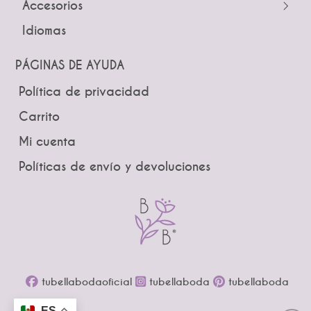
Accesorios
Tocados
Peinetas
Idiomas
Pines
Lazos
Tiaras y Coronas
Ramos
PÁGINAS DE AYUDA
Guías
Boutonniere
Política de privacidad
Brindis
Carrito
Mi cuenta
Políticas de envío y devoluciones
tubellabodaoficial
tubellaboda
tubellaboda
ES