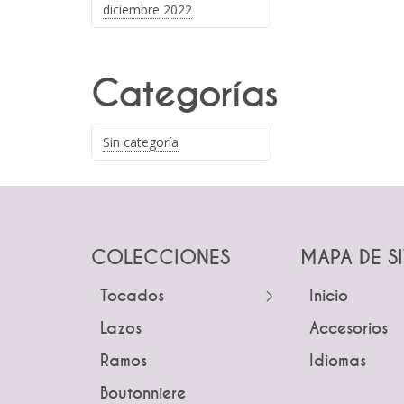
diciembre 2022
Categorías
Sin categoría
COLECCIONES
MAPA DE S
Tocados
← Atrás
Inicio
← Atrás
← Atrás
Lazos
Guías
Accesorios
Tocados
Peinetas
Ramos
Peinetas
Idiomas
Pines
Lazos
Boutonniere
Pines
Tiaras y 
Ramos