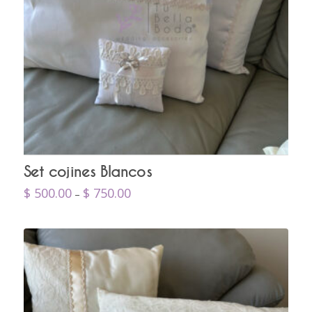
Set cojines Blancos
$
500.00
$
750.00
–
Este
producto
tiene
múltiples
variantes.
Las
opciones