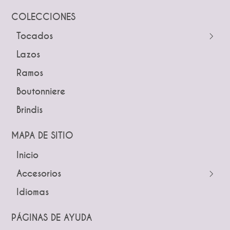
COLECCIONES
Tocados
← Atrás
Lazos
Guías
Ramos
Peinetas
Boutonniere
Pines
Brindis
Tiaras y Coronas
Diademas
MAPA DE SITIO
Inicio
← Atrás
← Atrás
Accesorios
Tocados
Peinetas
Idiomas
Pines
Lazos
Tiaras y Coronas
Ramos
PÁGINAS DE AYUDA
Guías
Boutonniere