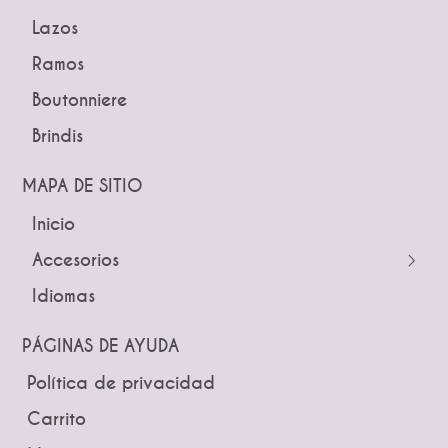
Lazos
Guías
Ramos
Peinetas
Boutonniere
Pines
Brindis
Tiaras y Coronas
Diademas
MAPA DE SITIO
Inicio
← Atrás
← Atrás
Accesorios
Tocados
Peinetas
Idiomas
Pines
Lazos
Tiaras y Coronas
Ramos
PÁGINAS DE AYUDA
Guías
Boutonniere
Política de privacidad
Brindis
Carrito