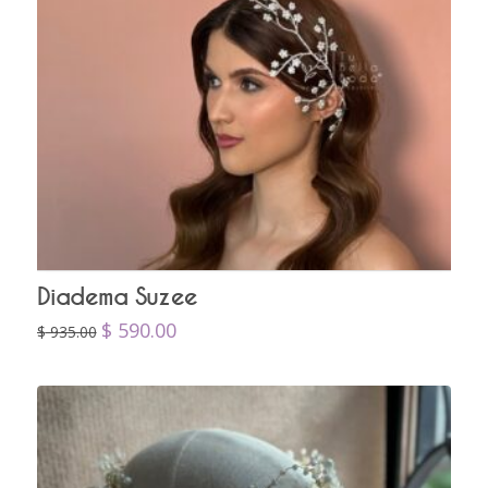
Diadema Suzee
Original
Current
$
590.00
$
935.00
price
price
was:
is:
$
$
935.00.
590.00.