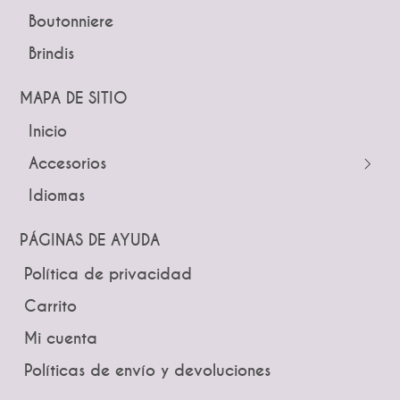
Boutonniere
Pines
Brindis
Tiaras y Coronas
Diademas
MAPA DE SITIO
Inicio
← Atrás
← Atrás
Accesorios
Tocados
Peinetas
Idiomas
Pines
Lazos
Tiaras y Coronas
Ramos
PÁGINAS DE AYUDA
Guías
Boutonniere
Política de privacidad
Brindis
Carrito
Mi cuenta
Políticas de envío y devoluciones