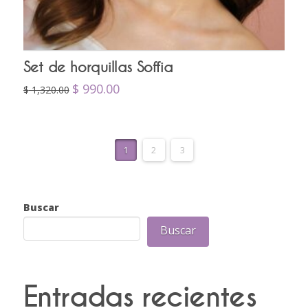
Set de horquillas Soffia
Original
Current
$
990.00
$
1,320.00
price
price
was:
is:
$
$
1,320.00.
990.00.
1
2
3
Buscar
Buscar
Entradas recientes