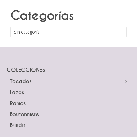
Categorías
Sin categoría
COLECCIONES
Tocados
← Atrás
Lazos
Guías
Ramos
Peinetas
Boutonniere
Pines
Brindis
Tiaras y Coronas
Diademas