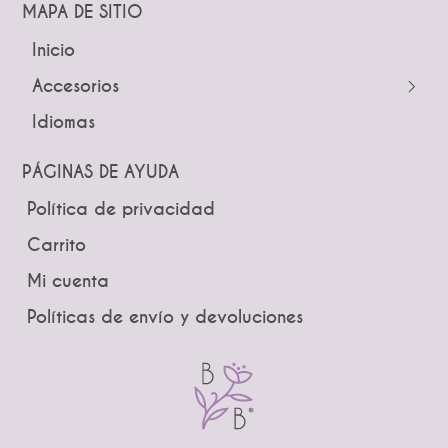
MAPA DE SITIO
Inicio
← Atrás
← Atrás
Accesorios
Tocados
Peinetas
Idiomas
Pines
Lazos
Tiaras y Coronas
Ramos
PÁGINAS DE AYUDA
Guías
Boutonniere
Política de privacidad
Brindis
Carrito
Mi cuenta
Políticas de envío y devoluciones