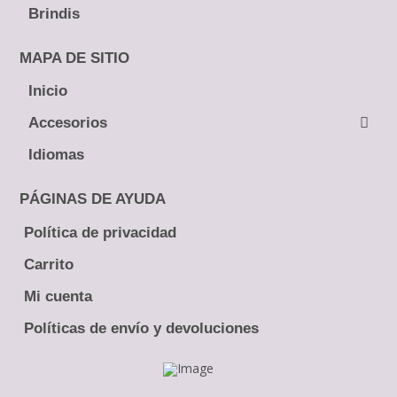
Brindis
Tiaras y Coronas
Diademas
MAPA DE SITIO
Inicio
← Atrás
← Atrás
Accesorios
Tocados
Peinetas
Idiomas
Pines
Lazos
Tiaras y Coronas
Ramos
PÁGINAS DE AYUDA
Guías
Boutonniere
Política de privacidad
Brindis
Carrito
Mi cuenta
Políticas de envío y devoluciones