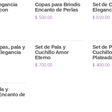
egancia
Copas para Brindis
Set de 
 con
Encanto de Perlas
Eleganc
$
500.00
$
650.00
pas, pala y
Set de Pala y
Set de P
Elegancia
Cuchillo Amor
Cuchill
Eterno
Platead
$
700.00
$
400.00
la y
 Encanto de