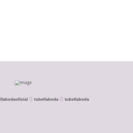
llabodaoficial
tubellaboda
tubellaboda