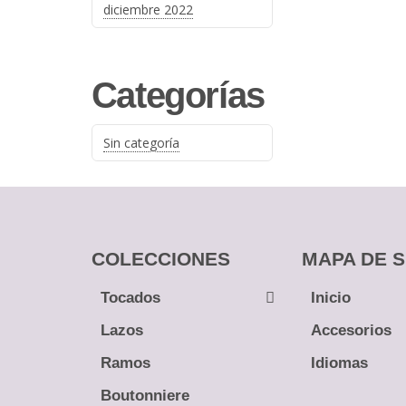
diciembre 2022
Categorías
Sin categoría
COLECCIONES
MAPA DE S
Tocados
← Atrás
Inicio
← Atrás
← Atrás
Lazos
Guías
Accesorios
Tocados
Peinetas
Ramos
Peinetas
Idiomas
Pines
Lazos
Boutonniere
Pines
Tiaras y 
Ramos