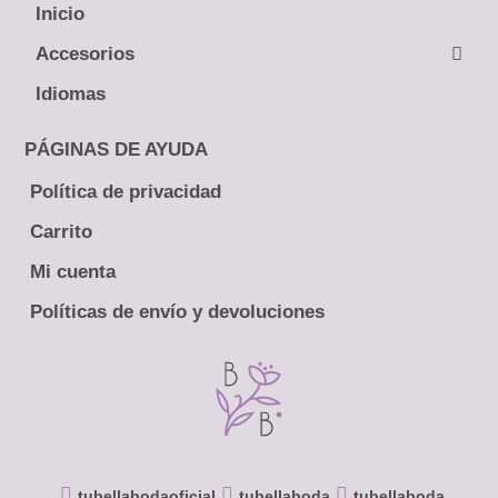
Inicio
← Atrás
← Atrás
Accesorios
Tocados
Peinetas
Idiomas
Pines
Lazos
Tiaras y Coronas
Ramos
PÁGINAS DE AYUDA
Guías
Boutonniere
Política de privacidad
Brindis
Carrito
Mi cuenta
Políticas de envío y devoluciones
tubellabodaoficial
tubellaboda
tubellaboda